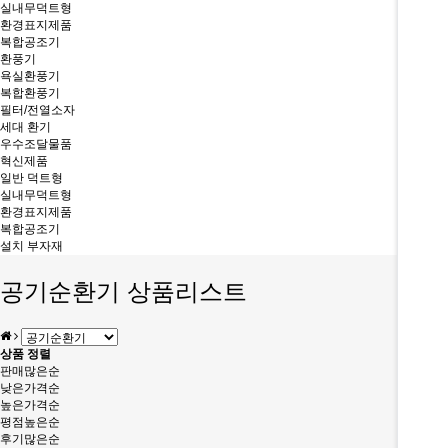
실내무덕트형
환경표지제품
복합공조기
환풍기
욕실환풍기
복합환풍기
필터/전열소자
세대 환기
우수조달물품
혁신제품
일반 덕트형
실내무덕트형
환경표지제품
복합공조기
설치 부자재
공기순환기 상품리스트
상품 정렬
판매많은순
낮은가격순
높은가격순
평점높은순
후기많은순