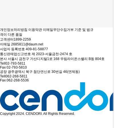
처음
맨끝
개인정보처리방침
이용약관
이메일무단수집거부
기준 및 법규
격이 다른
품질
고객센터
1899-2259
이메일
2685811@daum.net
사업자 등록번호
409-81-58877
통신판매업신고번호
제 2023-서울금천-2474 호
본사
서울시 금천구 가산디지털1로 168 우림라이온스밸리 B동 804호
Tell
02-793-5811
Fax
02-793-5810
공장
광주광역시 북구 첨단연신로 30번길 46(연제동)
Tell
062-268-5811
Fax
062-268-5536
Copyright 2024. CENDORI. All Rights Reserved.