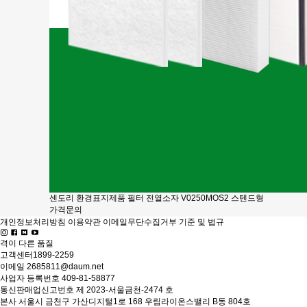
센도리 환경표지제품 필터 전열소자 V0250MOS2 스텐드형
가격문의
개인정보처리방침
이용약관
이메일무단수집거부
기준 및 법규
격이 다른
품질
고객센터
1899-2259
이메일
2685811@daum.net
사업자 등록번호
409-81-58877
통신판매업신고번호
제 2023-서울금천-2474 호
본사
서울시 금천구 가산디지털1로 168 우림라이온스밸리 B동 804호