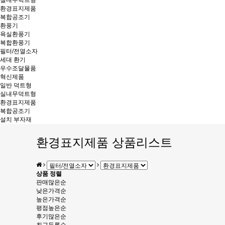
실내무덕트형
환경표지제품
복합공조기
환풍기
욕실환풍기
복합환풍기
필터/전열소자
세대 환기
우수조달물품
혁신제품
일반 덕트형
실내무덕트형
환경표지제품
복합공조기
설치 부자재
환경표지제품 상품리스트
상품 정렬
판매많은순
낮은가격순
높은가격순
평점높은순
후기많은순