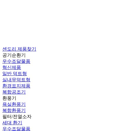
센도리 제품찾기
공기순환기
우수조달물품
혁신제품
일반 덕트형
실내무덕트형
환경표지제품
복합공조기
환풍기
욕실환풍기
복합환풍기
필터/전열소자
세대 환기
우수조달물품