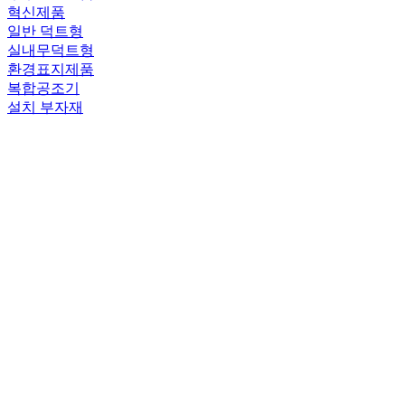
혁신제품
일반 덕트형
실내무덕트형
환경표지제품
복합공조기
설치 부자재
사이트 내 전체검색
검색어
필수
KOR
KOR
ENG
CHN
센도리
사이트 내 전체검색
검색어
필수
센도리 제품찾기
공기순환기
우수조달물품
혁신제품
일반 덕트형