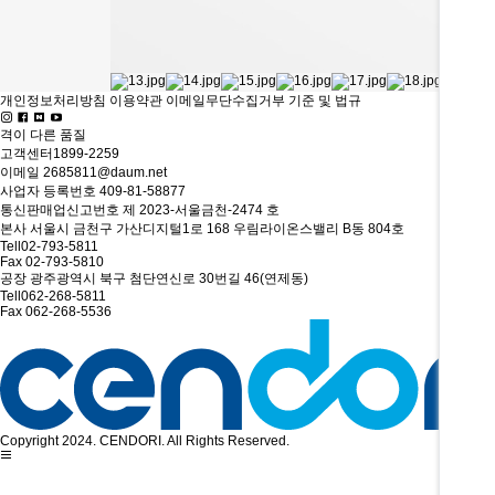
개인정보처리방침
이용약관
이메일무단수집거부
기준 및 법규
격이 다른
품질
고객센터
1899-2259
이메일
2685811@daum.net
사업자 등록번호
409-81-58877
통신판매업신고번호
제 2023-서울금천-2474 호
본사
서울시 금천구 가산디지털1로 168 우림라이온스밸리 B동 804호
Tell
02-793-5811
Fax
02-793-5810
공장
광주광역시 북구 첨단연신로 30번길 46(연제동)
Tell
062-268-5811
Fax
062-268-5536
Copyright 2024. CENDORI. All Rights Reserved.