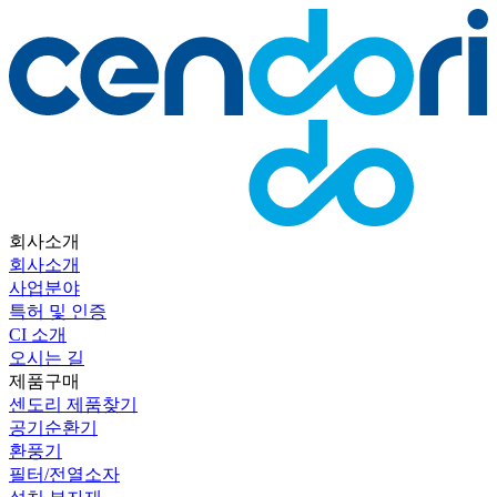
회사소개
회사소개
사업분야
특허 및 인증
CI 소개
오시는 길
제품구매
센도리 제품찾기
공기순환기
환풍기
필터/전열소자